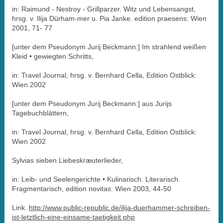
in: Raimund - Nestroy - Grillparzer. Witz und Lebensangst,
hrsg. v. Ilija Dürham-mer u. Pia Janke. edition praesens: Wien
2001, 71- 77
[unter dem Pseudonym Jurij Beckmann:] Im strahlend weißen
Kleid • gewiegten Schritts,
in: Travel Journal, hrsg. v. Bernhard Cella, Edition Ostblick:
Wien 2002
[unter dem Pseudonym Jurij Beckmann:] aus Jurijs
Tagebuchblättern,
in: Travel Journal, hrsg. v. Bernhard Cella, Edition Ostblick:
Wien 2002
Sylvias sieben Liebeskræuterlieder,
in: Leib- und Seelengerichte • Kulinarisch. Literarisch.
Fragmentarisch, edition novitas: Wien 2003, 44-50
Link.
http://www.public-republic.de/ilija-duerhammer-schreiben-
ist-letztlich-eine-einsame-taetigkeit.php