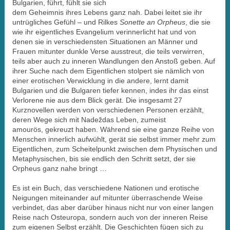
Bulgarien, führt, fühlt sie sich
dem Geheimnis ihres Lebens ganz nah. Dabei leitet sie ihr
untrügliches Gefühl – und Rilkes
Sonette an Orpheus
, die sie
wie ihr eigentliches Evangelium verinnerlicht hat und von
denen sie in verschiedensten Situationen an Männer und
Frauen mitunter dunkle Verse ausstreut, die teils verwirren,
teils aber auch zu inneren Wandlungen den Anstoß geben. Auf
ihrer Suche nach dem Eigentlichen stolpert sie nämlich von
einer erotischen Verwicklung in die andere, lernt damit
Bulgarien und die Bulgaren tiefer kennen, indes ihr das einst
Verlorene nie aus dem Blick gerät. Die insgesamt 27
Kurznovellen werden von verschiedenen Personen erzählt,
deren Wege sich mit Nadeždas Leben, zumeist
amourös, gekreuzt haben. Während sie eine ganze Reihe von
Menschen innerlich aufwühlt, gerät sie selbst immer mehr zum
Eigentlichen, zum Scheitelpunkt zwischen dem Physischen und
Metaphysischen, bis sie endlich den Schritt setzt, der sie
Orpheus ganz nahe bringt …
Es ist ein Buch, das verschiedene Nationen und erotische
Neigungen miteinander auf mitunter überraschende Weise
verbindet, das aber darüber hinaus nicht nur von einer langen
Reise nach Osteuropa, sondern auch von der inneren Reise
zum eigenen Selbst erzählt. Die Geschichten fügen sich zu