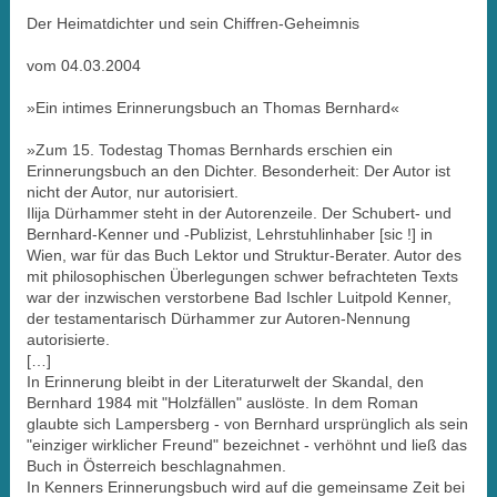
Der Heimatdichter und sein Chiffren-Geheimnis
vom 04.03.2004
»Ein intimes Erinnerungsbuch an Thomas Bernhard«
»Zum 15. Todestag Thomas Bernhards erschien ein
Erinnerungsbuch an den Dichter. Besonderheit: Der Autor ist
nicht der Autor, nur autorisiert.
Ilija Dürhammer steht in der Autorenzeile. Der Schubert- und
Bernhard-Kenner und -Publizist, Lehrstuhlinhaber [sic !] in
Wien, war für das Buch Lektor und Struktur-Berater. Autor des
mit philosophischen Überlegungen schwer befrachteten Texts
war der inzwischen verstorbene Bad Ischler Luitpold Kenner,
der testamentarisch Dürhammer zur Autoren-Nennung
autorisierte.
[…]
In Erinnerung bleibt in der Literaturwelt der Skandal, den
Bernhard 1984 mit "Holzfällen" auslöste. In dem Roman
glaubte sich Lampersberg - von Bernhard ursprünglich als sein
"einziger wirklicher Freund" bezeichnet - verhöhnt und ließ das
Buch in Österreich beschlagnahmen.
In Kenners Erinnerungsbuch wird auf die gemeinsame Zeit bei