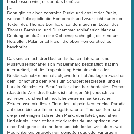
beschlossen wird, er darf das benützen.
[…]
Dann gibt es einen zentralen Punkt, und das ist der Punkt,
welche Rolle spielte die Homoerotik und zwar nicht nur in den
Texten des Thomas Bernhard, sondern auch im Leben des
Thomas Bernhard, und Dürhammer schließt sich hier der
Deutung an, daß es eine Geheimsprache gibt, die rund um
Holzfällen, Pelzmantel kreist, die eben Homoerotisches
beschreibt.
Das sind einfach drei Bücher. Es hat ein Literatur- und
Musikwissenschafter sich mit Bernhard beschäftigt, hat ihn
interpretiert, hat die Fragestellung Heimatdichter oder
Nestbeschmutzer einmal aufgeworfen, hat Analogien zwischen
dem Tonhof und dem Kreis um Schubert festgestellt, und es
hat ein Künstler, ein Schriftsteller einen bernhardesken Roman
(das dritte Wort des Buches ist naturgemäß) versucht zu
schreiben, und es hat möglicherweise ein sarkastischer
Zeitgenosse mit dieser Figur des Luitpold Kenner eine Parodie
auf diese biedere Erinnerungsliteratur an Thomas Bernhard,
die ja seit einigen Jahren den Markt überflutet, geschaffen.
Und wir als Leser stehen relativ ratlos da und springen von
einer Kategorie in die andere, und ich denke, wir haben zwei
Möglichkeiten, entweder wir genießen das oder wir ärgern