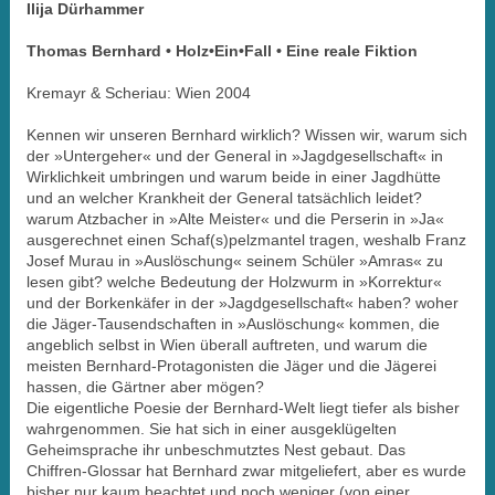
Ilija Dürhammer
Thomas Bernhard • Holz•Ein•Fall • Eine reale Fiktion
Kremayr & Scheriau: Wien 2004
Kennen wir unseren Bernhard wirklich? Wissen wir, warum sich
der »Untergeher« und der General in »Jagdgesellschaft« in
Wirklichkeit umbringen und warum beide in einer Jagdhütte
und an welcher Krankheit der General tatsächlich leidet?
warum Atzbacher in »Alte Meister« und die Perserin in »Ja«
ausgerechnet einen Schaf(s)pelzmantel tragen, weshalb Franz
Josef Murau in »Auslöschung« seinem Schüler »Amras« zu
lesen gibt? welche Bedeutung der Holzwurm in »Korrektur«
und der Borkenkäfer in der »Jagdgesellschaft« haben? woher
die Jäger-Tausendschaften in »Auslöschung« kommen, die
angeblich selbst in Wien überall auftreten, und warum die
meisten Bernhard-Protagonisten die Jäger und die Jägerei
hassen, die Gärtner aber mögen?
Die eigentliche Poesie der Bernhard-Welt liegt tiefer als bisher
wahrgenommen. Sie hat sich in einer ausgeklügelten
Geheimsprache ihr unbeschmutztes Nest gebaut. Das
Chiffren-Glossar hat Bernhard zwar mitgeliefert, aber es wurde
bisher nur kaum beachtet und noch weniger (von einer