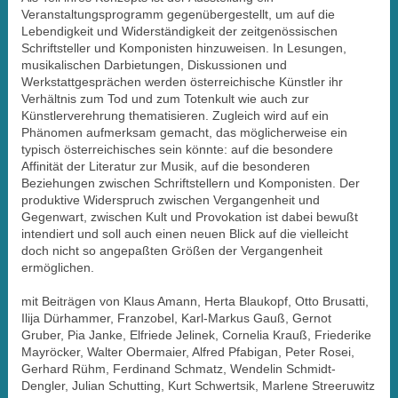
Veranstaltungsprogramm gegenübergestellt, um auf die
Lebendigkeit und Widerständigkeit der zeitgenössischen
Schriftsteller und Komponisten hinzuweisen. In Lesungen,
musikalischen Darbietungen, Diskussionen und
Werkstattgesprächen werden österreichische Künstler ihr
Verhältnis zum Tod und zum Totenkult wie auch zur
Künstlerverehrung thematisieren. Zugleich wird auf ein
Phänomen aufmerksam gemacht, das möglicherweise ein
typisch österreichisches sein könnte: auf die besondere
Affinität der Literatur zur Musik, auf die besonderen
Beziehungen zwischen Schriftstellern und Komponisten. Der
produktive Widerspruch zwischen Vergangenheit und
Gegenwart, zwischen Kult und Provokation ist dabei bewußt
intendiert und soll auch einen neuen Blick auf die vielleicht
doch nicht so angepaßten Größen der Vergangenheit
ermöglichen.
mit Beiträgen von Klaus Amann, Herta Blaukopf, Otto Brusatti,
Ilija Dürhammer, Franzobel, Karl-Markus Gauß, Gernot
Gruber, Pia Janke, Elfriede Jelinek, Cornelia Krauß, Friederike
Mayröcker, Walter Obermaier, Alfred Pfabigan, Peter Rosei,
Gerhard Rühm, Ferdinand Schmatz, Wendelin Schmidt-
Dengler, Julian Schutting, Kurt Schwertsik, Marlene Streeruwitz