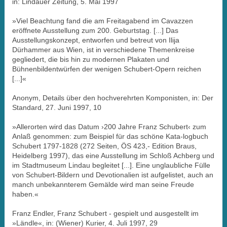
in: Lindauer Zeitung, 5. Mai 1997
»Viel Beachtung fand die am Freitagabend im Cavazzen
eröffnete Ausstellung zum 200. Geburtstag. [...] Das
Ausstellungskonzept, entworfen und betreut von Ilija
Dürhammer aus Wien, ist in verschiedene Themenkreise
gegliedert, die bis hin zu modernen Plakaten und
Bühnenbildentwürfen der wenigen Schubert-Opern reichen
[...]«
Anonym, Details über den hochverehrten Komponisten, in: Der
Standard, 27. Juni 1997, 10
»Allerorten wird das Datum ›200 Jahre Franz Schubert‹ zum
Anlaß genommen: zum Beispiel für das schöne Kata-logbuch
Schubert 1797-1828 (272 Seiten, ÖS 423,- Edition Braus,
Heidelberg 1997), das eine Ausstellung im Schloß Achberg und
im Stadtmuseum Lindau begleitet [...]. Eine unglaubliche Fülle
von Schubert-Bildern und Devotionalien ist aufgelistet, auch an
manch unbekannterem Gemälde wird man seine Freude
haben.«
Franz Endler, Franz Schubert - gespielt und ausgestellt im
»Ländle«, in: (Wiener) Kurier, 4. Juli 1997, 29