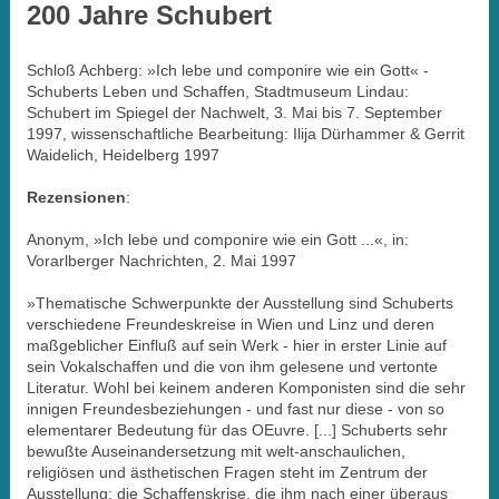
200 Jahre Schubert
Schloß Achberg: »Ich lebe und componire wie ein Gott« -
Schuberts Leben und Schaffen, Stadtmuseum Lindau:
Schubert im Spiegel der Nachwelt, 3. Mai bis 7. September
1997, wissenschaftliche Bearbeitung: Ilija Dürhammer & Gerrit
Waidelich, Heidelberg 1997
R
ezensionen
:
Anonym, »Ich lebe und componire wie ein Gott ...«, in:
Vorarlberger Nachrichten, 2. Mai 1997
»Thematische Schwerpunkte der Ausstellung sind Schuberts
verschiedene Freundeskreise in Wien und Linz und deren
maßgeblicher Einfluß auf sein Werk - hier in erster Linie auf
sein Vokalschaffen und die von ihm gelesene und vertonte
Literatur. Wohl bei keinem anderen Komponisten sind die sehr
innigen Freundesbeziehungen - und fast nur diese - von so
elementarer Bedeutung für das OEuvre. [...] Schuberts sehr
bewußte Auseinandersetzung mit welt-anschaulichen,
religiösen und ästhetischen Fragen steht im Zentrum der
Ausstellung; die Schaffenskrise, die ihm nach einer überaus