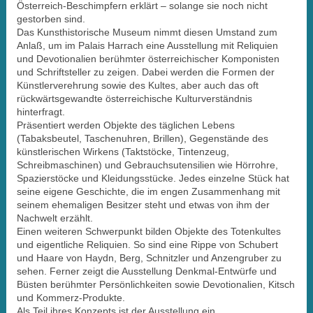
Österreich-Beschimpfern erklärt – solange sie noch nicht
gestorben sind.
Das Kunsthistorische Museum nimmt diesen Umstand zum
Anlaß, um im Palais Harrach eine Ausstellung mit Reliquien
und Devotionalien berühmter österreichischer Komponisten
und Schriftsteller zu zeigen. Dabei werden die Formen der
Künstlerverehrung sowie des Kultes, aber auch das oft
rückwärtsgewandte österreichische Kulturverständnis
hinterfragt.
Präsentiert werden Objekte des täglichen Lebens
(Tabaksbeutel, Taschenuhren, Brillen), Gegenstände des
künstlerischen Wirkens (Taktstöcke, Tintenzeug,
Schreibmaschinen) und Gebrauchsutensilien wie Hörrohre,
Spazierstöcke und Kleidungsstücke. Jedes einzelne Stück hat
seine eigene Geschichte, die im engen Zusammenhang mit
seinem ehemaligen Besitzer steht und etwas von ihm der
Nachwelt erzählt.
Einen weiteren Schwerpunkt bilden Objekte des Totenkultes
und eigentliche Reliquien. So sind eine Rippe von Schubert
und Haare von Haydn, Berg, Schnitzler und Anzengruber zu
sehen. Ferner zeigt die Ausstellung Denkmal-Entwürfe und
Büsten berühmter Persönlichkeiten sowie Devotionalien, Kitsch
und Kommerz-Produkte.
Als Teil ihres Konzepts ist der Ausstellung ein