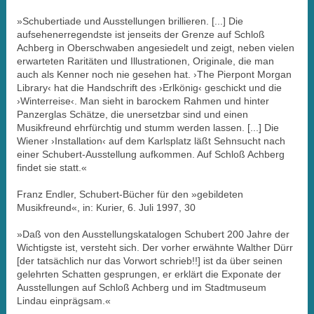
»Schubertiade und Ausstellungen brillieren. [...] Die
aufsehenerregendste ist jenseits der Grenze auf Schloß
Achberg in Oberschwaben angesiedelt und zeigt, neben vielen
erwarteten Raritäten und Illustrationen, Originale, die man
auch als Kenner noch nie gesehen hat. ›The Pierpont Morgan
Library‹ hat die Handschrift des ›Erlkönig‹ geschickt und die
›Winterreise‹. Man sieht in barockem Rahmen und hinter
Panzerglas Schätze, die unersetzbar sind und einen
Musikfreund ehrfürchtig und stumm werden lassen. [...] Die
Wiener ›Installation‹ auf dem Karlsplatz läßt Sehnsucht nach
einer Schubert-Ausstellung aufkommen. Auf Schloß Achberg
findet sie statt.«
Franz Endler, Schubert-Bücher für den »gebildeten
Musikfreund«, in: Kurier, 6. Juli 1997, 30
»Daß von den Ausstellungskatalogen Schubert 200 Jahre der
Wichtigste ist, versteht sich. Der vorher erwähnte Walther Dürr
[der tatsächlich nur das Vorwort schrieb!!] ist da über seinen
gelehrten Schatten gesprungen, er erklärt die Exponate der
Ausstellungen auf Schloß Achberg und im Stadtmuseum
Lindau einprägsam.«